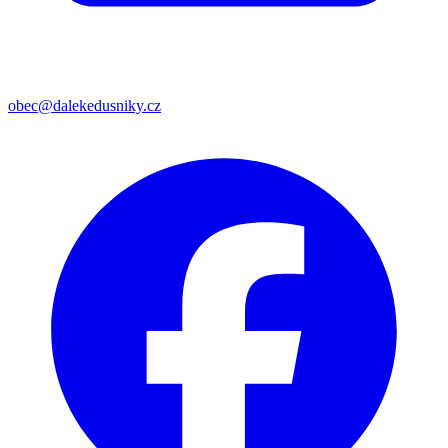
obec@dalekedusniky.cz