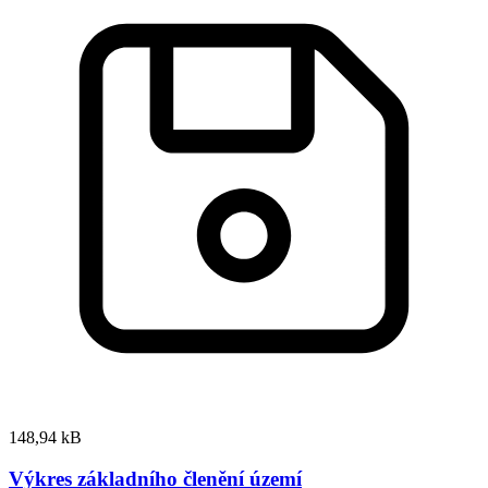
148,94 kB
Výkres základního členění území