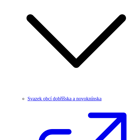
Svazek obcí dobříšska a novoknínska