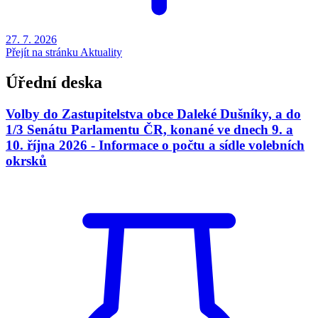
27. 7.
2026
Přejít na stránku Aktuality
Úřední deska
Volby do Zastupitelstva obce Daleké Dušníky, a do
1/3 Senátu Parlamentu ČR, konané ve dnech 9. a
10. října 2026 - Informace o počtu a sídle volebních
okrsků