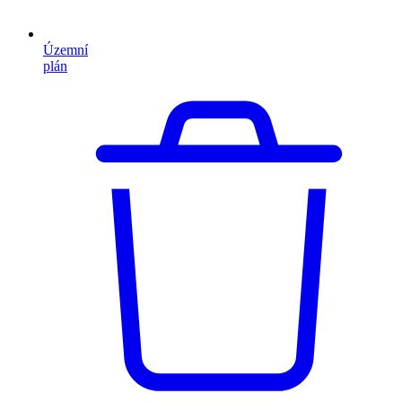
Územní
plán