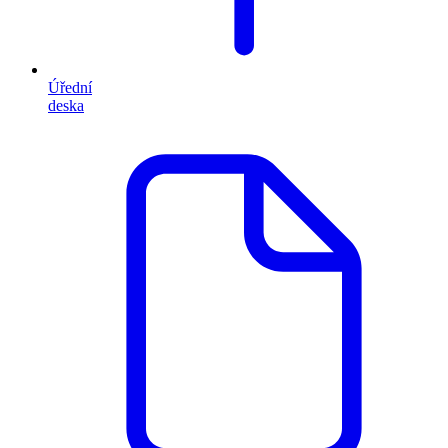
Úřední
deska