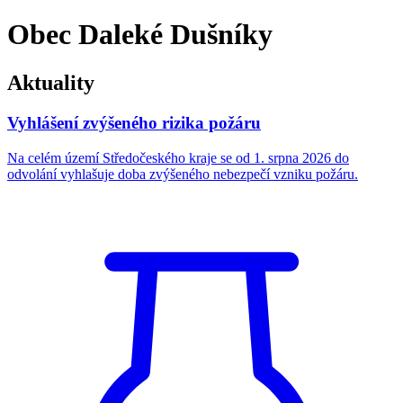
Obec Daleké Dušníky
Aktuality
Vyhlášení zvýšeného rizika požáru
Na celém území Středočeského kraje se od 1. srpna 2026 do
odvolání vyhlašuje doba zvýšeného nebezpečí vzniku požáru.