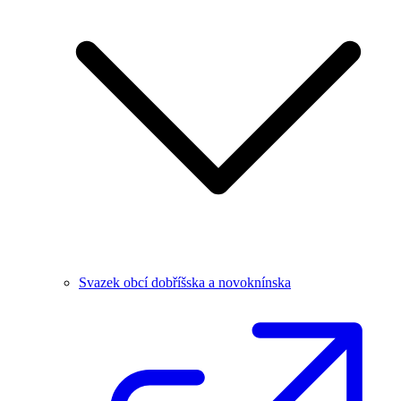
Svazek obcí dobříšska a novoknínska