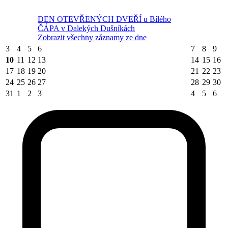
DEN OTEVŘENÝCH DVEŘÍ u Bílého
ČÁPA v Dalekých Dušníkách
Zobrazit všechny záznamy ze dne
3
4
5
6
7
8
9
10
11
12
13
14
15
16
17
18
19
20
21
22
23
24
25
26
27
28
29
30
31
1
2
3
4
5
6