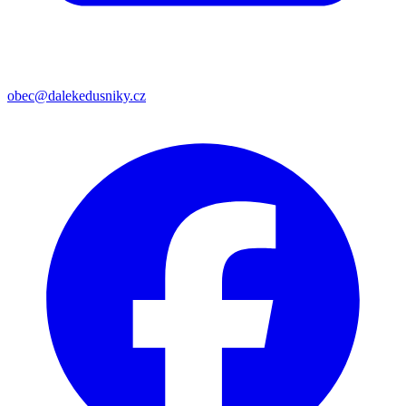
obec@dalekedusniky.cz