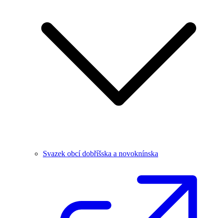
Svazek obcí dobříšska a novoknínska