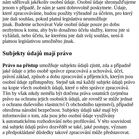
nám sdělovali jakékoliv osobní údaje. Osobní údaje shromažďujeme
jenom v případě, že nám je sami dobrovolně poskytnete. Údaje,
které zpracováváme, budou použity výhradně za účelem, pro který
jste dali souhlas, pokud platná legislativa neumožňuje
jinak. Budeme uchovávat Vaše osobní údaje pouze po dobu
nezbytnou k tomu, aby bylo dosaženo účelu služby, kterou jste si
vyžádali, nebo účelu, ke kterému jste dali svůj souhlas, není-li
platnou legislativou umožněno jinak.
Subjekty údajů mají právo
Právo na přístup
umožňuje subjektu údajů zjistit, zda a případně
jaké údaje o jeho osobě správce zpracovává a uchovává, účel,
právní základ, způsob a dobu zpracování a příjemcích, kterým jsou
osobní údaje zpřístupněny. Stejně tak má každý subjekt údajů právo
na kopie všech osobních údajů, které o něm správce zpracovává.
Tím by však nikdy neměla být dotčena práva ostatních (zejména
právo na ochranu jejich osobních údajů, ale rovněž se může jednat
o ochranu duševního vlastnictví či obchodního tajemství), případně
ohrožena národní bezpečnost. Subjekty údajů také mají být
informováni o tom, zda jsou jeho osobní údaje využívány
k automatickému rozhodování nebo profilování. V této souvislosti
má subjekt údajů právo dozvědět se také, jaké postupy, význam
a předpokládané důsledky takové zpracování může představovat.