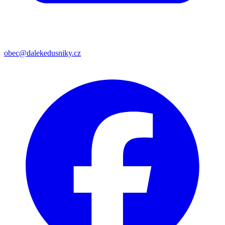
obec@dalekedusniky.cz