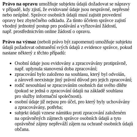
Právo na opravu
umožňuje subjektu údajů dožadovat se nápravy
v případě, kdy zjistí, že evidované údaje jsou nesprávné, nepřesné
nebo neúplné. Správce osobních údajů musí zajistit provedení
opravy bez zbytečného odkladu. Za tímto účelem správce zajistí
vhodný jednotný postup pro podávání a vyřizování žádostí,
např. prostřednictvím online žádostí o opravu.
Právo na výmaz
(neboli právo být zapomenut) umožňuje subjektu
údajů požadovat odstranění svých údajů z evidence správce, pokud
nastane některý z těchto případů:
Osobní údaje jsou evidovány a zpracovávány protiprávně,
např. uplynula stanovená doba zpracování;
zpracování bylo založeno na souhlasu, který byl odvolán,
a zároveň neexistuje jiný právní důvod pro jejich zpracování;
rodič nesouhlasí se zpracováním osobních dat svého dítěte
(pokud se jedná o zpracování údajů na základě souhlasu
pro služby informační společnosti).
osobní údaje již nejsou pro účel, pro který byly uchovávány
a zpracovávány, potřeba;
subjekt údajů vznese námitku proti zpracování založeném
na oprávněných zájmech správce osobních údajů a tyto
oprávněné zájmy nepřeváží zájem na ochraně osobních údajů
občana.