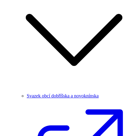
Svazek obcí dobříšska a novoknínska