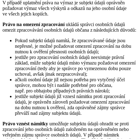
V případě uplatnění práva na výmaz je subjekt údajů oprávněn
požadovat výmaz všech výskytů a odkazů na jeho osobní údaje
ve všech jejich kopiích.
Právo na omezení zpracování
ukládá správci osobních údajů
omezit zpracovávání osobních údajů občana z následujících důvodů:
Pokud subjekt údajů namítá, že zpracovávané údaje jsou
nepřesné, je možné požadovat omezení zpracování na dobu
nutnou k ověření přesnosti osobních údajů;
jestliže pro zpracování osobních údajů neexistuje právní
základ, může subjekt údajů místo výmazu požadovat omezení
zpracování (tedy aby je správce po vymezenou dobu pouze
uchoval, avšak jinak nezpracovával);
ačkoli osobní údaje již nejsou potřeba pro vytyčený účel
správce, mohou být i nadále potřebné pro občana,
např. pro obhajobu případných právních nároků;
jestliže subjekt údajů již vznesl námitku proti zpracování
údajů, je oprávněn zároveň požadovat omezení zpracování
na dobu nutnou k ověření, zda oprávněné zájmy správce
převáží nad zájmy subjektu údajů.
Právo vznést námitky
umožňuje subjektu údajů ohradit se proti
zpracování jeho osobních údajů založeném na oprávněném nebo
veřejném zájmu správce osobních údajů. V případě námitek