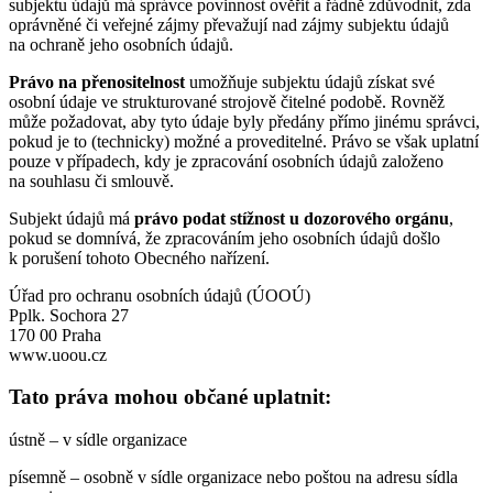
subjektu údajů má správce povinnost ověřit a řádně zdůvodnit, zda
oprávněné či veřejné zájmy převažují nad zájmy subjektu údajů
na ochraně jeho osobních údajů.
Právo na přenositelnost
umožňuje subjektu údajů získat své
osobní údaje ve strukturované strojově čitelné podobě. Rovněž
může požadovat, aby tyto údaje byly předány přímo jinému správci,
pokud je to (technicky) možné a proveditelné. Právo se však uplatní
pouze v případech, kdy je zpracování osobních údajů založeno
na souhlasu či smlouvě.
Subjekt údajů má
právo podat stížnost u dozorového orgánu
,
pokud se domnívá, že zpracováním jeho osobních údajů došlo
k porušení tohoto Obecného nařízení.
Úřad pro ochranu osobních údajů (ÚOOÚ)
Pplk. Sochora 27
170 00 Praha
www.uoou.cz
Tato práva mohou občané uplatnit:
ústně – v sídle organizace
písemně – osobně v sídle organizace nebo poštou na adresu sídla