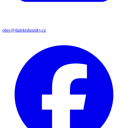
obec@dalekedusniky.cz