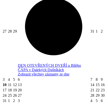
27
28
29
31
1
2
DEN OTEVŘENÝCH DVEŘÍ u Bílého
ČÁPA v Dalekých Dušníkách
Zobrazit všechny záznamy ze dne
3
4
5
6
7
8
9
10
11
12
13
14
15
16
17
18
19
20
21
22
23
24
25
26
27
28
29
30
31
1
2
3
4
5
6