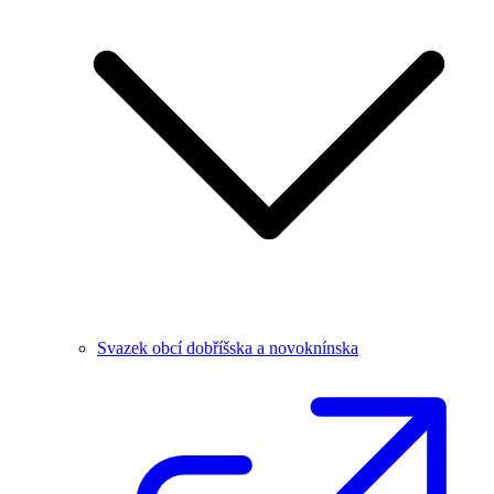
Svazek obcí dobříšska a novoknínska